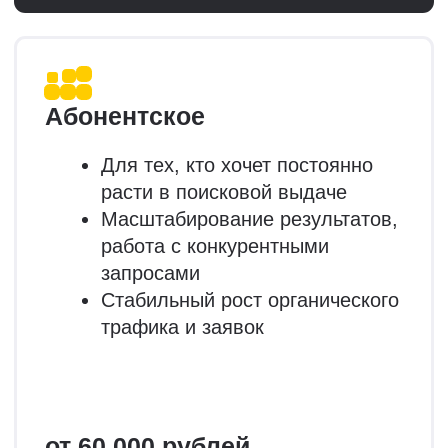
2
Рейтинг Рунета
разработчик
интернет-магазинов
2015
год формирования
команды