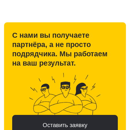
Базовое
Для существующих сайтов,
которые плохо видны в поиске
Делает сайт видимым в
поисковых системах
Запускает органический трафик
и заявки из поиска
от 80 000 рублей
Обсудить задачу
Подробнее