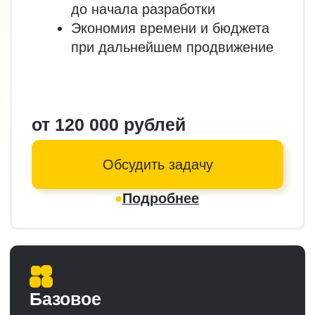
Амир Рахмонов
Генеральный директор
и соучредитель NAN
NAN — ИТ компания
из Новосибирска
с проектами по всей России,
в Европе и США