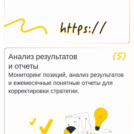
Нажимая на кнопку
«Получить аудит бесплатно»,
вы
соглашаетесь
с условиями
политики в отношении обработки
персональных данных
Получить аудит бесплатно
Сегодня поисковое
продвижение (SEO) полезно
рассматривать как часть
общей работы над
качеством сайта,
понятностью информации