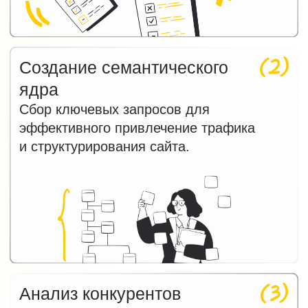
в нейросетях (GEO)
Мы продвигаем бизнес не только через
поисковое продвижние (SEO), но и через
GEO — оптимизацию для генеративных
поисковых систем. Ваш бренд начинает
чаще появляться в ответах ЯндексGPT,
ChatGPT, Perplexity и других ИИ. Это даёт
целевой трафик, рост узнаваемости
и повышение доверия.
Подробнее о GEO