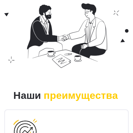
Подробнее
С нами вы получаете
партнёра, а не просто
подрядчика. Мы работаем
на ваш результат.
Оставить заявку