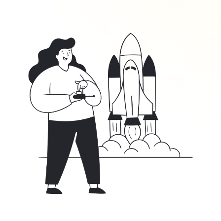
Наши
преимущества
Поисковое продвижение
сайта с фокусом
на реальные бизнес-
показатели
Подробнее