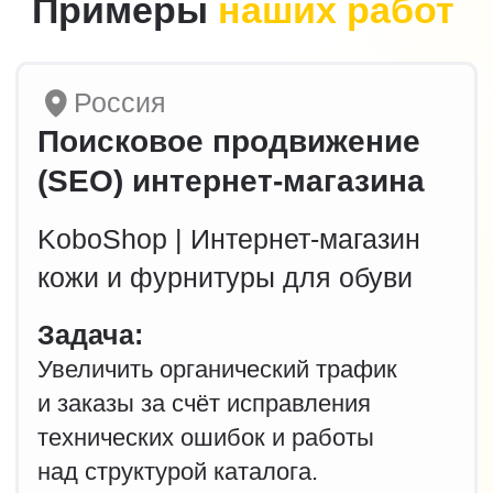
и заказы за счёт исправления
технических ошибок и работы
над структурой каталога.
Результаты:
•
+400% еженедельного поискового
трафика в сезон
•
В 2‑5 раз рост заказов в пиковый
сезон
•
ТОП‑3 в поиске по ключевым
товарам
•
х3 обратных звонков в месяц
Смотреть полный кейс