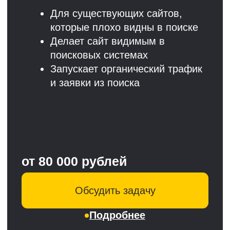
Комплексный подход к решению
бизнес-задач клиентов
Команда специалистов 10 ИТ-
направлений
Специализируемся на онлайн-
торговле (e-com), создании
интернет-магазинов,
корпоративных сайтах,
мобильной разработке и ИТ-
развитии проектов любой
тематики