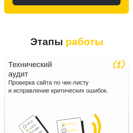
Абонентское
Для тех, кто хочет постоянно
расти в поисковой выдаче
Масштабирование результатов,
работа с конкурентными
запросами
Стабильный рост органического
трафика и заявок
от 60 000 рублей
Обсудить задачу
Подробнее
Продвижение