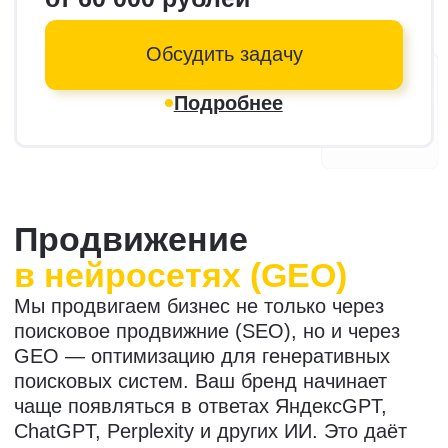
3
Рейтинг Рунета
разработчик
мобильных приложений
4,2
года
средний срок работы
с клиентом