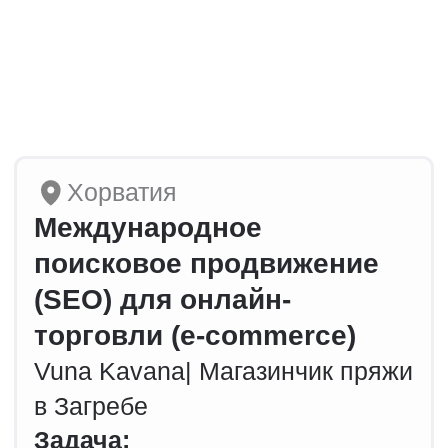
кликабельности (CTR)
из поисковой выдачи
•
Сайт проиндексирован даже
после месячного закрытия
Смотреть полный кейс
Россия
Поисковое продвижение
(SEO) для брендового
интернет-магазина