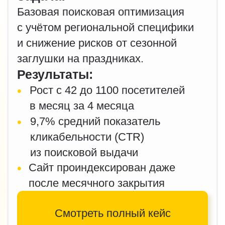
AdriaCats| Бренд
контактных линз
Задача:
Увеличение небрендового трафика
на прозрачные линзы, рост продаж
с поиска для экономии бюджета
контекстной рекламы.
Результаты:
•
+60% трафика из поиска
Google
•
х2 доход по небрендовым
запросам на прозрачные линзы
•
В 2 раза вырос общий доход
из поискового трафика
•
На 50% больше покупок
из органического поиска
Смотреть полный кейс