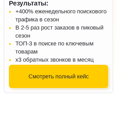
Хорватия
Международное
поисковое продвижение
(SEO) для онлайн-
торговли (e-commerce)
Vuna Kavana| Магазинчик пряжи
в Загребе
Задача:
Базовая поисковая оптимизация
с учётом региональной специфики
и снижение рисков от сезонной
заглушки на праздниках.
Результаты:
•
Рост с 42 до 1100 посетителей
в месяц за 4 месяца
•
9,7% средний показатель