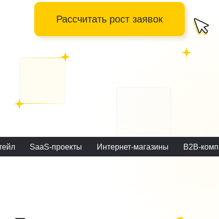
Примеры
наших работ
Россия
Поисковое продвижение
SaaS-проекты
Интернет-магазины
B2B-компании
(SEO) интернет-магазина
KoboShop | Интернет-магазин
кожи и фурнитуры для обуви
Задача:
Увеличить органический трафик