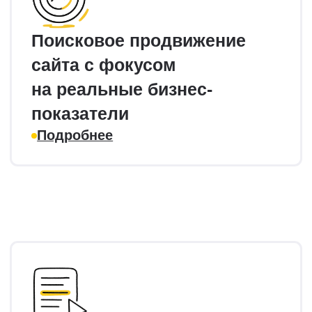
Этапы
работы
Технический
аудит
Проверка сайта по чек-листу
и исправление критических ошибок.
Создание семантического
ядра
Сбор ключевых запросов для
эффективного привлечение трафика
и структурирования сайта.