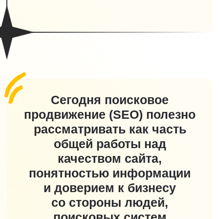
Новосибирск
ул. Крылова, 36, офис 422
Академгородок
ул. Бульвар молодежи 38, 1-й этаж
Политика в отношении обработки
персональных данных
2026 © NAN
ООО «АЙТИСТАНДАРТ»
ИНН 5406801716
ОГРН 1195476076652