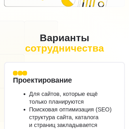
и доверием к бизнесу
со стороны людей,
поисковых систем
и нейросетей. Это уже
не отдельная механика,
а
инструмент, который
помогает превращать
внимание в заявки
и продажи.