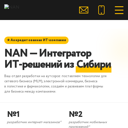
NAN agency – интеграт
★ Аккредитованная ИТ-компания
NAN — Интегратор
ИТ‑решений из
Сибири
Ваш отдел разработки на аутсорсе: поставляем технологии для
сетевого бизнеса (MLM), электронной коммерции, бизнеса
в логистике и фармакологии, создаём и развиваем платформы
для бизнеса между компаниями.
№1
№2
разработчик интернет-магазинов*
разработчик мобильных
приложений*