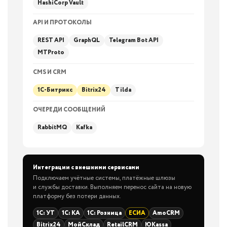
HashiCorp Vault
API И ПРОТОКОЛЫ
REST API
GraphQL
Telegram Bot API
MTProto
CMS И CRM
1С-Битрикс
Bitrix24
Tilda
ОЧЕРЕДИ СООБЩЕНИЙ
RabbitMQ
Kafka
Интеграции с внешними сервисами
Подключаем учётные системы, платёжные шлюзы
и службы доставки. Выполняем перенос сайта на новую
платформу без потери данных.
1С: УТ
1С: КА
1С: Розница
ЕСИА
AmoCRM
Bitrix24
МойСклад
RetailCRM
ЮKassa