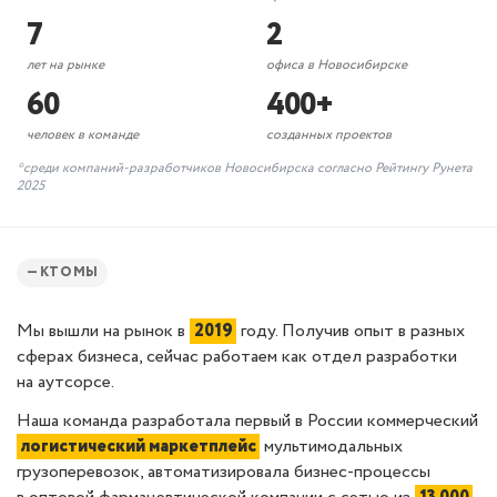
7
2
лет на рынке
офиса в Новосибирске
60
400+
человек в команде
созданных проектов
*среди компаний-разработчиков Новосибирска согласно Рейтингу Рунета
2025
— КТО МЫ
Мы вышли на рынок в
2019
году. Получив опыт в разных
сферах бизнеса, сейчас работаем как отдел разработки
на аутсорсе.
Наша команда разработала первый в
России
коммерческий
логистический маркетплейс
мультимодальных
грузоперевозок, автоматизировала бизнес-процессы