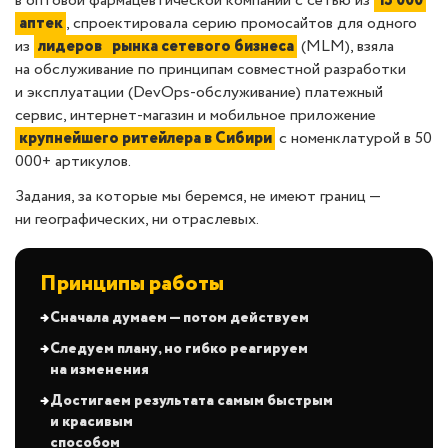
в оптовой фармацевтической компании с сетью из
13 000
аптек
, спроектировала серию промосайтов для одного
из
лидеров
рынка сетевого бизнеса
(MLM)
, взяла
на обслуживание по принципам совместной разработки
и эксплуатации (DevOps-обслуживание) платежный
сервис, интернет-магазин и мобильное приложение
крупнейшего ритейлера в Сибири
с номенклатурой в 50
000+ артикулов.
Задания, за которые мы беремся, не имеют границ —
ни географических, ни отраслевых.
Принципы работы
Сначала думаем — потом действуем
Следуем плану, но гибко реагируем
на изменения
Достигаем результата самым быстрым
и красивым
способом