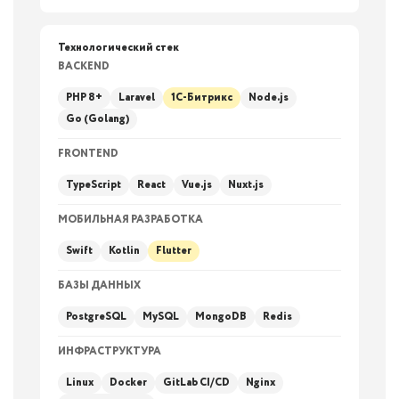
Технологический стек
BACKEND
PHP 8+
Laravel
1С-Битрикс
Node.js
Go (Golang)
FRONTEND
TypeScript
React
Vue.js
Nuxt.js
МОБИЛЬНАЯ РАЗРАБОТКА
Swift
Kotlin
Flutter
БАЗЫ ДАННЫХ
PostgreSQL
MySQL
MongoDB
Redis
ИНФРАСТРУКТУРА
Linux
Docker
GitLab CI/CD
Nginx