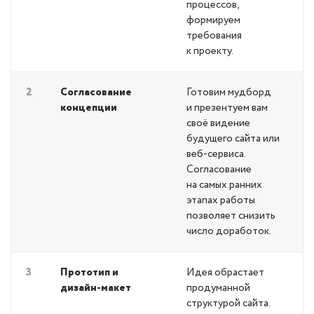
процессов,
формируем
требования
к проекту.
2
Согласование
Готовим мудборд
концепции
и презентуем вам
своё видение
будущего сайта или
веб-сервиса.
Согласование
на самых ранних
этапах работы
позволяет снизить
число доработок.
3
Прототип и
Идея обрастает
дизайн-макет
продуманной
структурой сайта.